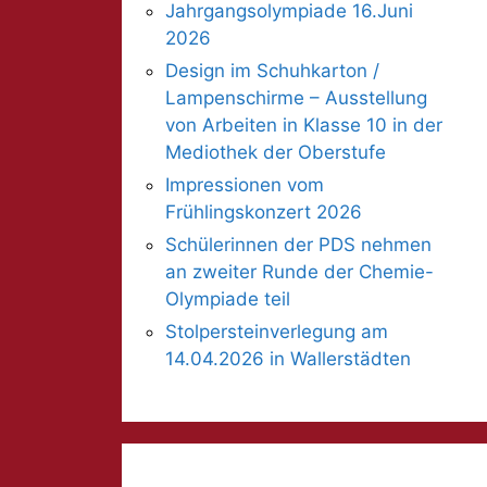
Jahrgangsolympiade 16.Juni
2026
Design im Schuhkarton /
Lampenschirme – Ausstellung
von Arbeiten in Klasse 10 in der
Mediothek der Oberstufe
Impressionen vom
Frühlingskonzert 2026
Schülerinnen der PDS nehmen
an zweiter Runde der Chemie-
Olympiade teil
Stolpersteinverlegung am
14.04.2026 in Wallerstädten