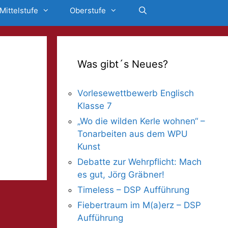
Mittelstufe
Oberstufe
Was gibt´s Neues?
Vorlesewettbewerb Englisch
Klasse 7
„Wo die wilden Kerle wohnen“ –
Tonarbeiten aus dem WPU
Kunst
Debatte zur Wehrpflicht: Mach
es gut, Jörg Gräbner!
Timeless – DSP Aufführung
Fiebertraum im M(a)erz – DSP
Aufführung