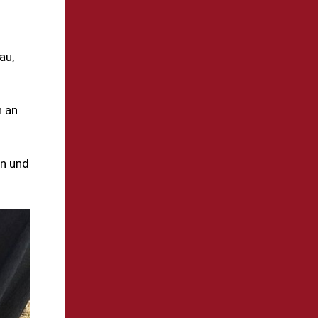
au,
h an
en und